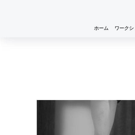
ホーム
ワークシ