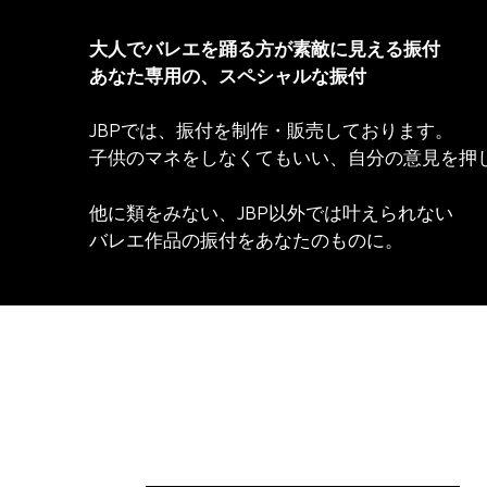
大人でバレエを踊る方が素敵に見える振付
あなた専用の、スペシャルな振付
JBPでは、振付を制作・販売しております。
子供のマネをしなくてもいい、自分の意見を押
他に類をみない、JBP以外では叶えられない
バレエ作品の振付をあなたのものに。