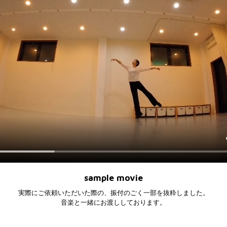
sample movie
実際にご依頼いただいた際の、振付のごく一部を抜粋しました。
音楽と一緒にお渡ししております。