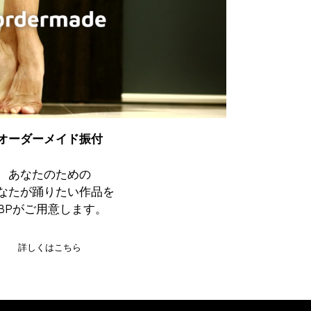
オーダーメイド振付
あなたのための
なたが踊りたい作品を
JBPがご用意します。
詳しくはこちら