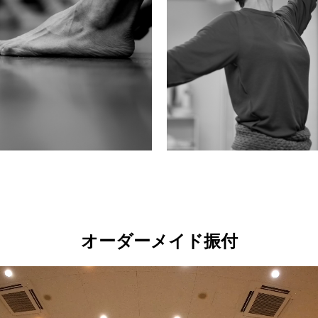
オーダーメイド振付