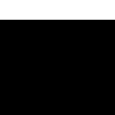
JBPについて
お問い合わせ