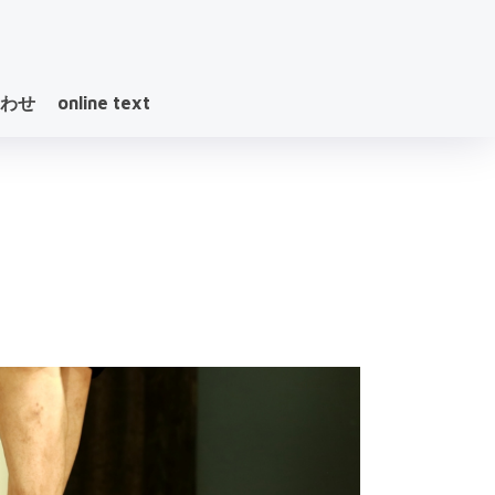
わせ
online text