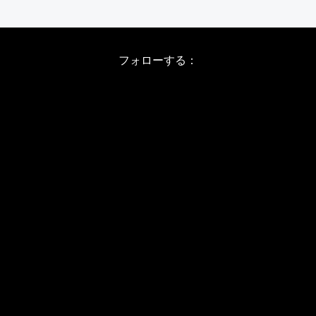
フォローする：
Instagram
X
Youtube
LINE
バレエワークショップ TOP
日程・料金
当日の詳しい内容
ワークショップお申し込み
WSインフォメーション
スタジオ アクセス
WS開催予定日(2026/8-11)
JBPバレエメソッド
バレエカウンセリング