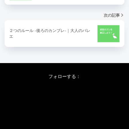
次の記事
２つのルール ~後ろのカンブレ~｜大人のバレ
エ
フォローする：
Instagram
X
Youtube
LINE
バレエワークショップ TOP
日程・料金
当日の詳しい内容