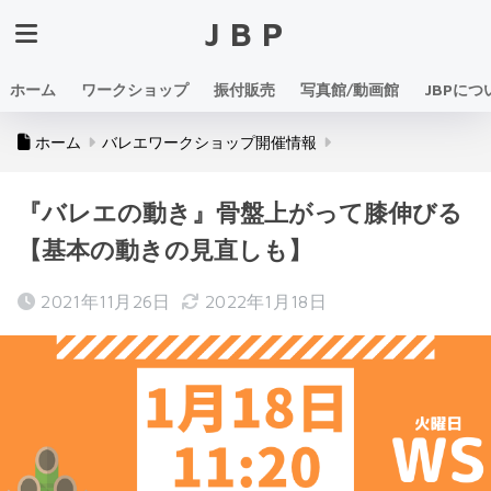
JBP
ホーム
ワークショップ
振付販売
写真館/動画館
JBPにつ
ホーム
バレエワークショップ開催情報
『バレエの動き』骨盤上がって膝伸びる
【基本の動きの見直しも】
2021年11月26日
2022年1月18日