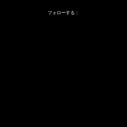
フォローする：
Instagram
X
Youtube
LINE
バレエワークショップ TOP
日程・料金
当日の詳しい内容
ワークショップお申し込み
WSインフォメーション
スタジオ アクセス
WS開催予定日(2026/8-11)
JBPバレエメソッド
バレエカウンセリング
プライベートレッスン