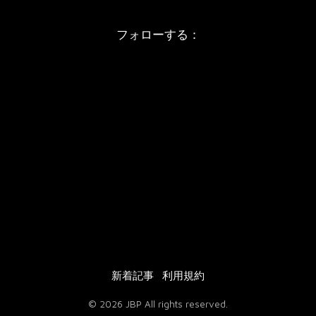
フォローする：
Instagram
X
Youtube
LINE
レエメソッド
大人のための振付
ウンセリング
プレタポルテ振付
ートレッスン
オーダーメイド振付
振付販売について
ご購入の流れ
ンラインテキスト
新着記事
利用規約
© 2026 JBP All rights reserved.