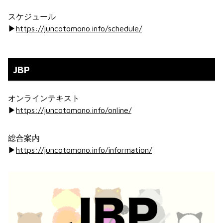
スケジュール
▶︎
https://juncotomono.info/schedule/
JBP
オンラインテキスト
▶︎
https://juncotomono.info/online/
総合案内
▶︎
https://juncotomono.info/information/