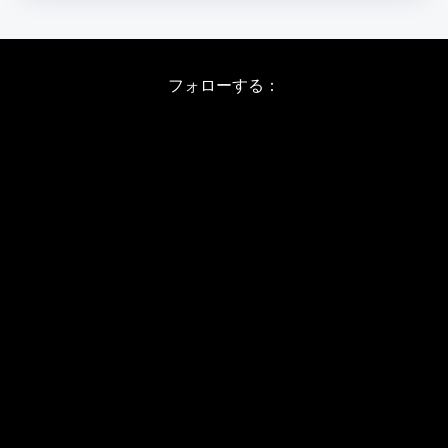
フォローする：
Instagram
X
Youtube
LINE
バレエワークショップ TOP
日程・料金
当日の詳しい内容
ワークショップお申し込み
WSインフォメーション
スタジオ アクセス
WS開催予定日(2026/8-11)
JBPバレエメソッド
バレエカウンセリング