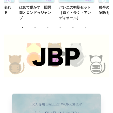
齢が表れ
はめて動かす 股関
バレエの初期セット
後半の動
つける
節とロンドゥジャン
［遠く・長く・アン
物語を紡
ブ
ディオール］