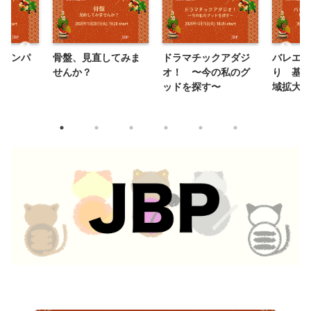
グランパ
骨盤、見直してみま
ドラマチックアダジ
バレエの
せんか？
オ！ 〜今の私のグ
り 基礎
ッドを探す〜
域拡大