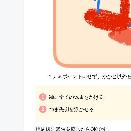
＊デミポイントにせず、かかと以外
踵に全ての体重をかける
つま先側を浮かせる
脛周辺に緊張を感じたらOKです。