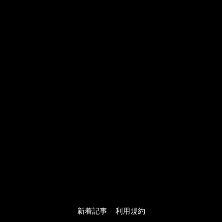
JBPバレエメソッド
バレエカウンセリング
プライベートレッスン
写真館
動画館
JBPオンラインテキスト
大人のための振付
プレタポルテ振付
オーダーメイド振付
振付販売について
ご購入の流れ
JBPについて
お問い合わせ
新着記事
利用規約