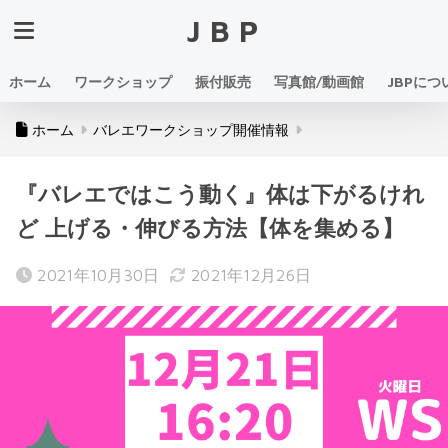
JBP
ホーム
ワークショップ
振付販売
写真館/動画館
JBPにつ
ホーム
バレエワークショップ開催情報
『バレエではこう動く』体は下がるけれ
ど 上げる・伸びる方法【体を集める】
2021年10月30日
2021年12月26日