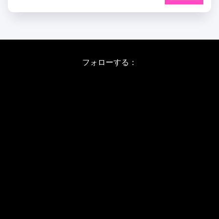
フォローする：
Instagram
X
Youtube
LINE
バレエワークショップ TOP
日程・料金
当日の詳しい内容
ワークショップお申し込み
WSインフォメーション
スタジオ アクセス
WS開催予定日(2026/8-11)