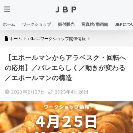
JBP
ホーム
ワークショップ
振付販売
写真館/動画館
JBPにつ
ホーム
バレエワークショップ開催情報
【エポールマンからアラベスク・回転へ
の応用】／バレエらしく／動きが変わる
／エポールマンの構造
2023年2月27日
2023年4月26日