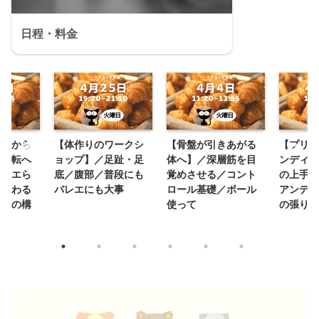
日程・料金
マンから
【体作りのワークシ
【骨盤が引きあがる
【プリエ
・回転へ
ョップ】／足趾・足
体へ】／深層筋を目
ンディオ
バレエら
底／腹部／普段にも
覚めさせる／コント
の上手な
が変わる
バレエにも大事
ロール基礎／ボール
アンディ
マンの構
使って
の張り