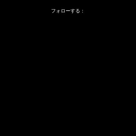
フォローする：
Instagram
X
Youtube
LINE
バレエワークショップ TOP
日程・料金
当日の詳しい内容
ワークショップお申し込み
WSインフォメーション
スタジオ アクセス
WS開催予定日(2026/8-11)
JBPバレエメソッド
バレエカウンセリング
プライベートレッスン