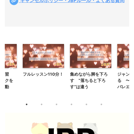
キャンセルポリシー・JBPルール・よくある質問
セの習
フルレッスン110分！
集めながら脚を下ろ
ジャンプ
ベスクを
す “落ちると下ろ
る 〜弾
レエ動
す”は違う
バレエへ