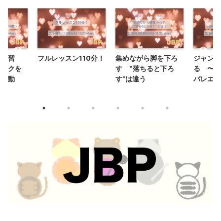
セの習
フルレッスン110分！
集めながら脚を下ろ
ジャンプ
ベスクを
す “落ちると下ろ
る 〜弾
レエ動
す”は違う
バレエへ