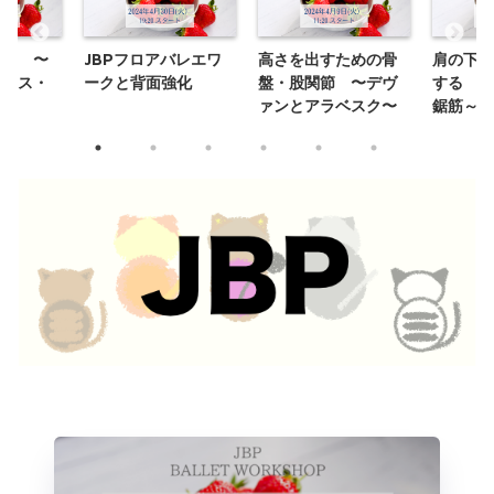
ヴェ 〜
JBPフロアバレエワ
高さを出すための骨
肩の下げ
ランス・
ークと背面強化
盤・股関節 〜デヴ
する ～
ァンとアラベスク〜
鋸筋～