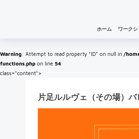
ホーム
ワークシ
Warning
: Attempt to read property "ID" on null in
/home
functions.php
on line
54
class="content">
片足ルルヴェ（その場）バ