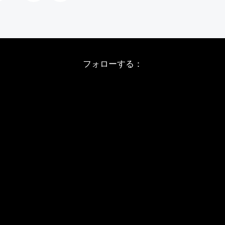
フォローする：
Instagram
X
Youtube
LINE
レエメソッド
大人のための振付
ウンセリング
プレタポルテ振付
ートレッスン
オーダーメイド振付
振付販売について
ご購入の流れ
ンラインテキスト