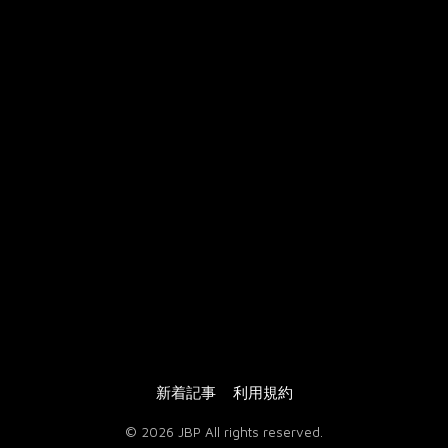
バレエカウンセリング
プライベートレッスン
写真館
動画館
JBPオンラインテキスト
大人のための振付
プレタポルテ振付
オーダーメイド振付
振付販売について
ご購入の流れ
JBPについて
お問い合わせ
新着記事
利用規約
© 2026 JBP All rights reserved.