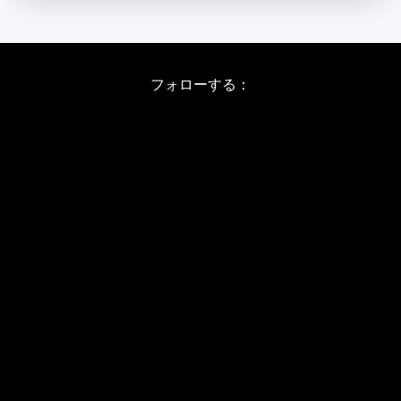
フォローする：
Instagram
X
Youtube
LINE
バレエワークショップ TOP
日程・料金
当日の詳しい内容
ワークショップお申し込み
WSインフォメーション
スタジオ アクセス
WS開催予定日(2026/8-11)
JBPバレエメソッド