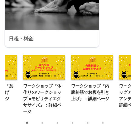
日程・料金
ップ『裏
ワークショップ『体
ワークショップ『内
ワークシ
を上げ
作りのワークショッ
腹斜筋でお腹を引き
ッグアラ
ページ
プ #モビリティエク
上げ』：詳細ページ
アンディ
ササイズ』：詳細ペ
詳細ペー
ージ