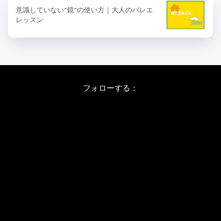
意識していない”鏡”の使い方｜大人のバレエ
レッスン
フォローする：
Instagram
X
Youtube
LINE
バレエワークショップ TOP
日程・料金
当日の詳しい内容
ワークショップお申し込み
WSインフォメーション
スタジオ アクセス