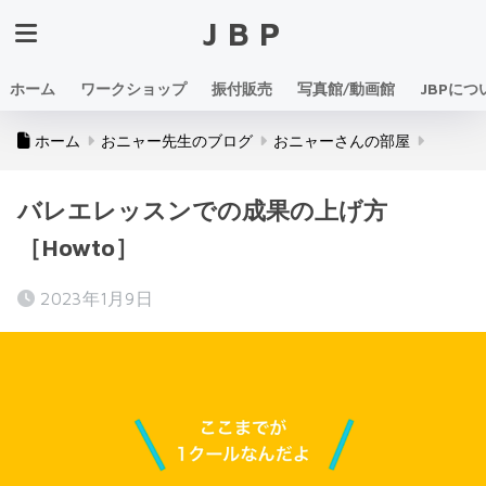
JBP
ホーム
ワークショップ
振付販売
写真館/動画館
JBPにつ
ホーム
おニャー先生のブログ
おニャーさんの部屋
バレエレッスンでの成果の上げ方
［Howto］
2023年1月9日