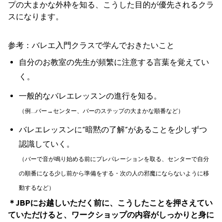
プの大まかな外枠を知る、こうした目的が優先されるクラ
スになります。
参考：バレエ入門クラスで学んでおきたいこと
自分のお教室の先生が頻繁に注意する言葉を覚えてい
く。
一般的なバレエレッスンの進行を知る。
（例
…
バー
→
センター、バーのステップの大まかな順番など）
バレエレッスンに”暗黙の了解”があることを少しずつ
認識していく。
（バーで音が鳴り始める前にプレパレーションを取る、センターで自分
の順番になる少し前から準備をする・次の人の邪魔にならないように移
動するなど）
＊
JBP
にお越しいただく前に、こうしたことを押さえてい
ていただけると、ワークショップの内容がしっかりと身に