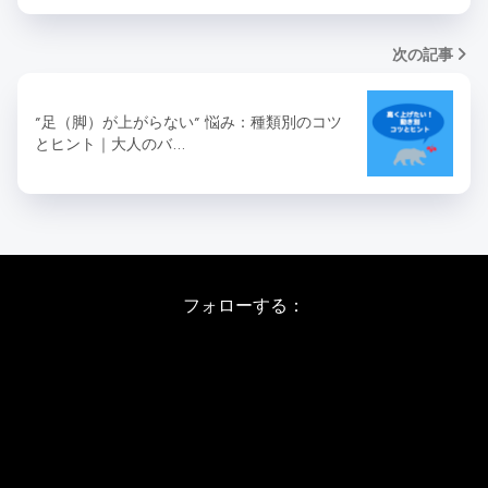
次の記事
”足（脚）が上がらない” 悩み：種類別のコツ
とヒント｜大人のバ…
フォローする：
Instagram
X
Youtube
LINE
バレエワークショップ TOP
日程・料金