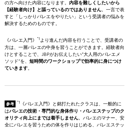
の方へ向けた内容になります。
内容を難しくしたいから
【経験者向け】と謳っているのではありません
。一言で表
すと「しっかりバレエをやりたい」という受講者の悩みを
解決するためのものです。
*1
《バレエ入門》
より進んだ内容を行うことで、受講者の
方は、一層バレエの中身を習うことができます。経験者向
けとすることで、JBPがお伝えしたい”大人用のバレエメ
ソッド”を、
短時間のワークショップで効率的に身につけ
ていきます
。
*1
《バレエ入門》と銘打たれたクラスは、一般的に
参考
は
バレエの技術・専門的な身体作り・バレエステップのク
オリティ向上にまでは着手しません
。バレエのマナー、安
全にバレエを習うための体を作りはじめる、バレエステッ