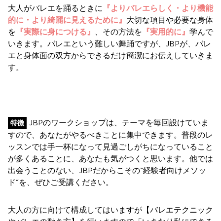
大人がバレエを踊るときに
『よりバレエらしく・より機能
的に・より綺麗に見えるために』
大切な項目や必要な身体
を
『実際に身につける』
、その方法を
『実用的に』
学んで
いきます。バレエという難しい舞踊ですが、JBPが、バレ
エと身体面の双方からできるだけ簡潔にお伝えしていきま
す。
JBPのワークショップは、テーマを毎回設けていま
特徴
すので、あなたがやるべきことに集中できます。普段のレ
ッスンでは手一杯になって見過ごしがちになっていること
が多くあることに、あなたも気がつくと思います。他では
出会うことのない、JBPだからこその“経験者向けメソッ
ド”を、ぜひご受講ください。
大人の方に向けて構成してはいますが【バレエテクニック