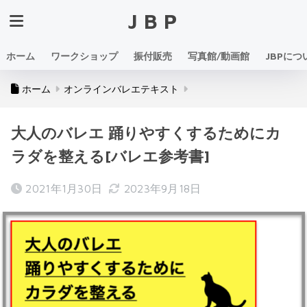
JBP
ホーム
ワークショップ
振付販売
写真館/動画館
JBPにつ
ホーム
オンラインバレエテキスト
大人のバレエ 踊りやすくするためにカ
ラダを整える[バレエ参考書]
2021年1月30日
2023年9月18日