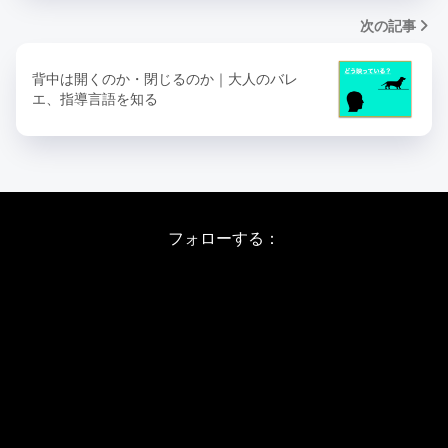
次の記事
背中は開くのか・閉じるのか｜大人のバレ
エ、指導言語を知る
フォローする：
Instagram
X
Youtube
LINE
バレエワークショップ TOP
日程・料金
当日の詳しい内容
ワークショップお申し込み