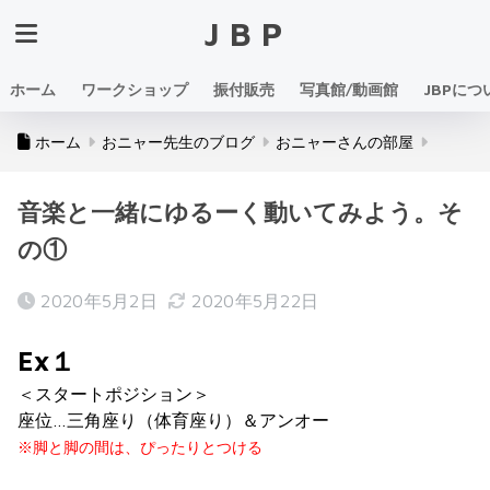
JBP
ホーム
ワークショップ
振付販売
写真館/動画館
JBPにつ
ホーム
おニャー先生のブログ
おニャーさんの部屋
音楽と一緒にゆるーく動いてみよう。そ
の①
2020年5月2日
2020年5月22日
Ex１
＜スタートポジション＞
座位…三角座り（体育座り）＆アンオー
※脚と脚の間は、ぴったりとつける