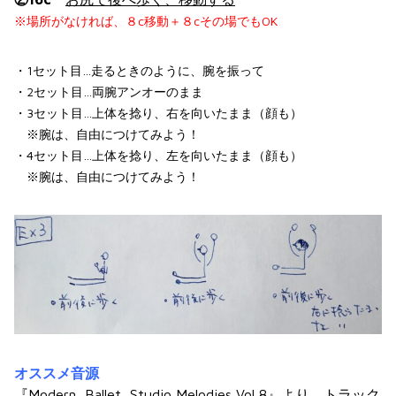
※場所がなければ、８c移動＋８cその場でもOK
・1セット目…走るときのように、腕を振って
・2セット目…両腕アンオーのまま
・3セット目…上体を捻り、右を向いたまま（顔も）
※腕は、自由につけてみよう！
・4セット目…上体を捻り、左を向いたまま（顔も）
※腕は、自由につけてみよう！
オススメ音源
『Modern
Ballet
Studio Melodies,Vol 8』より、トラック