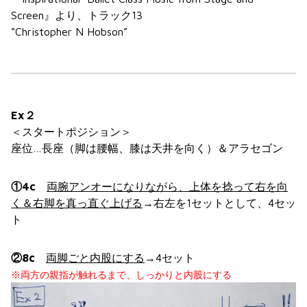
Screen』より、トラック13
“Christopher N Hobson”
Ex２
＜スタートポジション＞
座位…長座（脚は腰幅、膝は天井を向く）＆アラセゴン
①4c
両腕アンオーになりながら、上体を捻って右を向
く＆右脚を真っ直ぐ上げる
→右左を1セットとして、4セッ
ト
②8c
両脚ごと内股にする
→4セット
※両方の親指が触れるまで、しっかりと内股にする