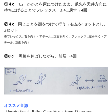
①４c
1,2…かかとを床につけたまま、爪先を天井方向に
持ち上げることでフレックス 3,4…戻す
→4回
②４c
同じことを顔をつけて行う
→右左を1セットとし、
2セット
※フレックス…右を向く・アテール…正面を向く、フレックス…左を向く・ア
テール…正面を向く
③8ｃ
両膝を伸ばしながら、前屈
→4回
オススメ音源
『Inspirational
Ballet Class Music from Stage and