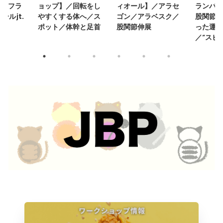
リスフラ
ョップ】／回転をし
ィオール】／アラセ
ランバッ
ールjt.
やすくする体へ／ス
ゴン／アラベスク／
股関節リ
する
ポット／体幹と足首
股関節伸展
った運動
／”スピ