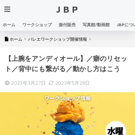
JBP
ホーム
ワークショップ
振付販売
写真館/動画館
JBPにつ
ホーム
バレエワークショップ開催情報
【上腕をアンディオール】／癖のリセッ
ト／背中にも繋がる／動かし方はこう
2023年3月27日
2023年5月29日