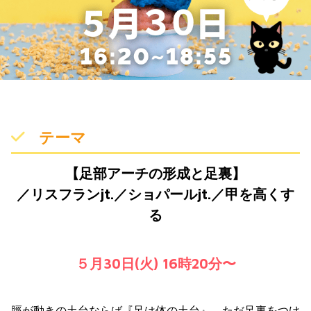
テーマ
【足部アーチの形成と足裏】
／リスフランjt.／ショパールjt.／甲を高くす
る
５月30日(火) 16時20分〜
脛が動きの土台ならば『足は体の土台』、ただ足裏をつけ