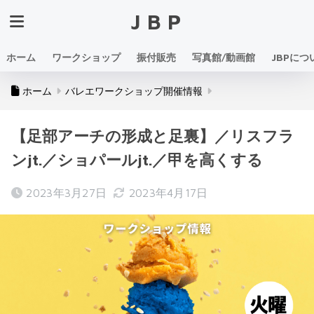
JBP
ホーム
ワークショップ
振付販売
写真館/動画館
JBPにつ
ホーム
バレエワークショップ開催情報
【足部アーチの形成と足裏】／リスフラ
ンjt.／ショパールjt.／甲を高くする
2023年3月27日
2023年4月17日