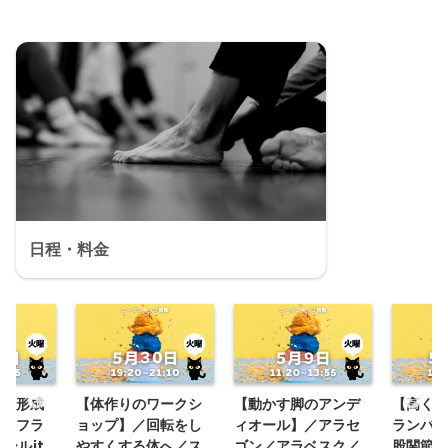
日程・料金
チの形成
【体作りのワークシ
【動かす脚のアンデ
【高く上
リスフラ
ョップ】／回転をし
ィオール】／アラセ
ランバッ
ールjt.
やすくする体へ／ス
ゴン／アラベスク／
股関節リ