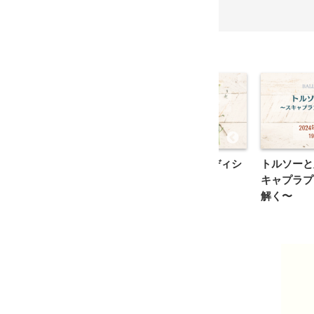
エレッスン／力を抜く
内腿の使い方とコンディシ
トルソーと
のストレッチ
ョニング
キャプラプ
解く〜