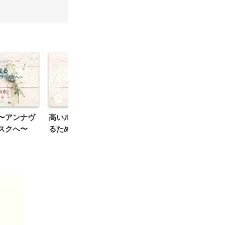
〜アンナヴ
高いルルヴェ 〜踵を上げ
バレエレッスン／力
スクへ〜
るために〜
ためのストレッチ