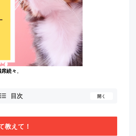
満席続々
。
目次
開く
いて教えて！