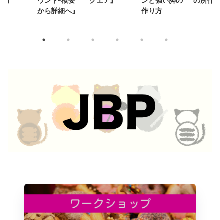
方』
ウント~概要
クエア』
ンと強い脚の
の所作
から詳細へ』
作り方