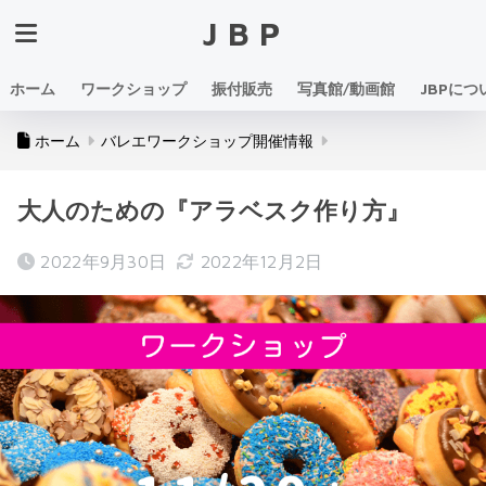
JBP
ホーム
ワークショップ
振付販売
写真館/動画館
JBPにつ
ホーム
バレエワークショップ開催情報
大人のための『アラベスク作り方』
2022年9月30日
2022年12月2日