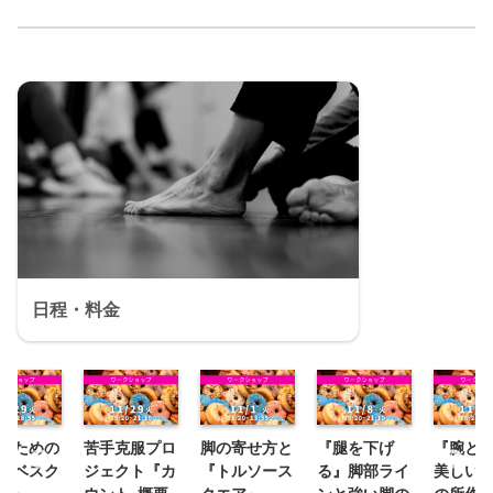
日程・料金
のための
苦手克服プロ
脚の寄せ方と
『腿を下げ
『腕と
ラベスク
ジェクト『カ
『トルソース
る』脚部ライ
美しい