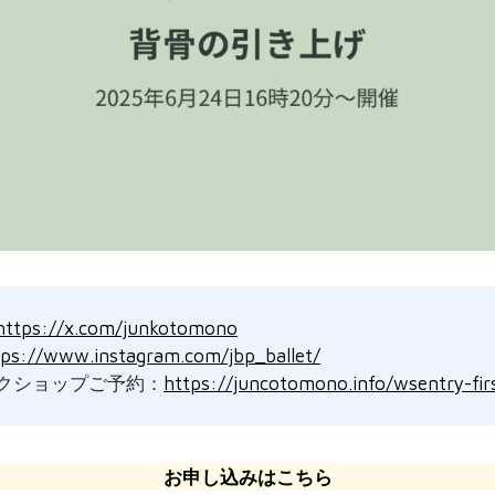
https://x.com/junkotomono
tps://www.instagram.com/jbp_ballet/
ークショップご予約：
https://juncotomono.info/wsentry-fir
お申し込みはこちら