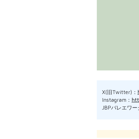
X(旧Twitter)：
Instagram：
ht
JBPバレエワ