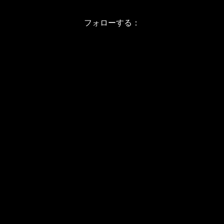
フォローする：
Instagram
X
Youtube
LINE
バレエワークショップ TOP
日程・料金
当日の詳しい内容
ワークショップお申し込み
WSインフォメーション
スタジオ アクセス
WS開催予定日(2026/8-11)
JBPバレエメソッド
バレエカウンセリング
プライベートレッスン