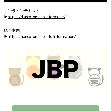
オンラインテキスト
▶︎
https://juncotomono.info/online/
総合案内
▶︎
https://juncotomono.info/information/