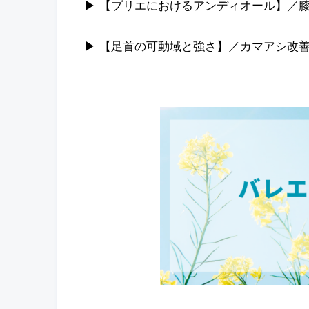
▶︎ 【プリエにおけるアンディオール】
▶︎ 【足首の可動域と強さ】／カマアシ改