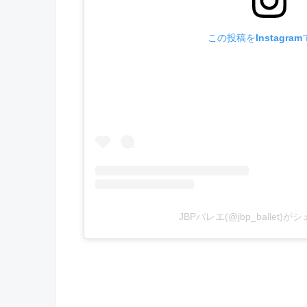
この投稿をInstagra
JBPバレエ(@jbp_ballet)