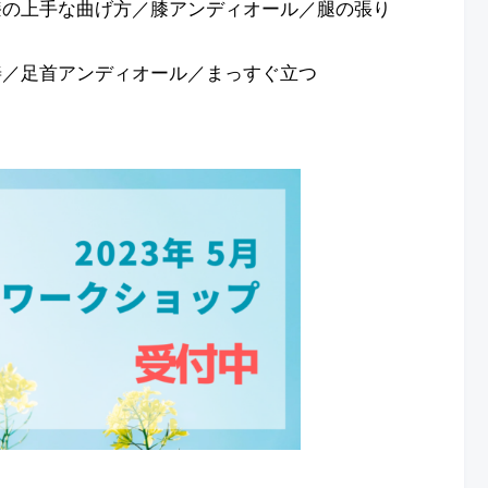
／膝の上手な曲げ方／膝アンディオール／腿の張り
善／足首アンディオール／まっすぐ立つ