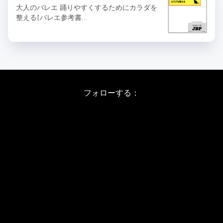
大人のバレエ 踊りやすくするためにカラダを
整える[バレエ参考書…
フォローする：
Instagram
X
Youtube
LINE
バレエワークショップ TOP
日程・料金
当日の詳しい内容
ワークショップお申し込み
WSインフォメーション
スタジオ アクセス