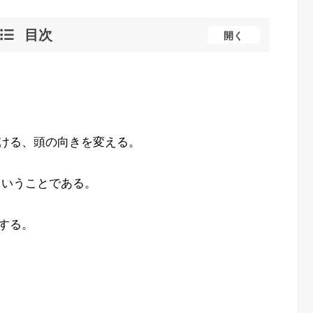
目次
開く
ける、頭の向きを変える。
ということである。
在する。