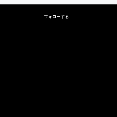
フォローする：
Instagram
X
Youtube
LINE
バレエワークショップ TOP
日程・料金
当日の詳しい内容
ワークショップお申し込み
WSインフォメーション
スタジオ アクセス
WS開催予定日(2026/8-11)
JBPバレエメソッド
バレエカウンセリング