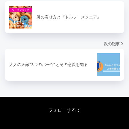
脚の寄せ方と『トルソースクエア』
次の記事
大人の天敵“3つのパーツ”とその意義を知る
フォローする：
Instagram
X
Youtube
LINE