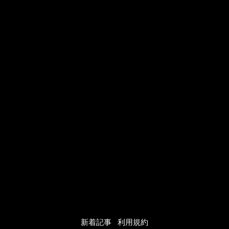
JBPバレエメソッド
バレエカウンセリング
プライベートレッスン
写真館
動画館
JBPオンラインテキスト
大人のための振付
プレタポルテ振付
オーダーメイド振付
振付販売について
ご購入の流れ
JBPについて
お問い合わせ
新着記事
利用規約