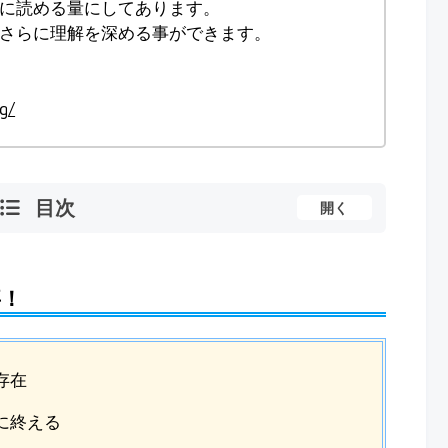
に読める量にしてあります。
さらに理解を深める事ができます。
g/
目次
開く
事！
存在
に終える